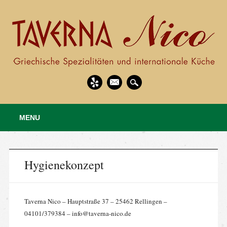
Main menu
Skip
MENU
to
content
Hygienekonzept
Taverna Nico – Hauptstraße 37 – 25462 Rellingen –
04101/379384 – info@taverna-nico.de