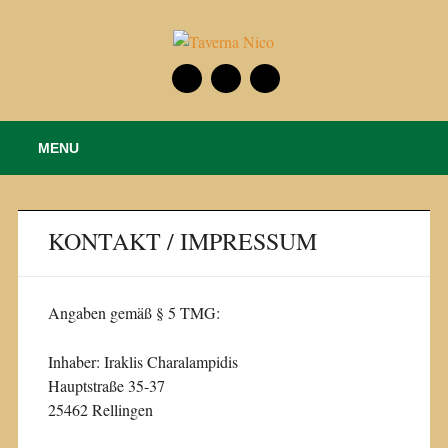
Main menu
Skip
MENU
to
content
KONTAKT / IMPRESSUM
Angaben gemäß § 5 TMG:
Inhaber: Iraklis Charalampidis
Hauptstraße 35-37
25462 Rellingen