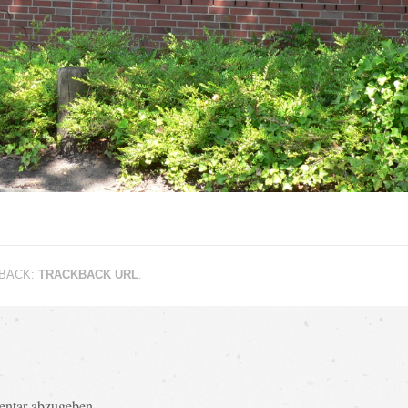
KBACK:
TRACKBACK URL
.
ntar abzugeben.